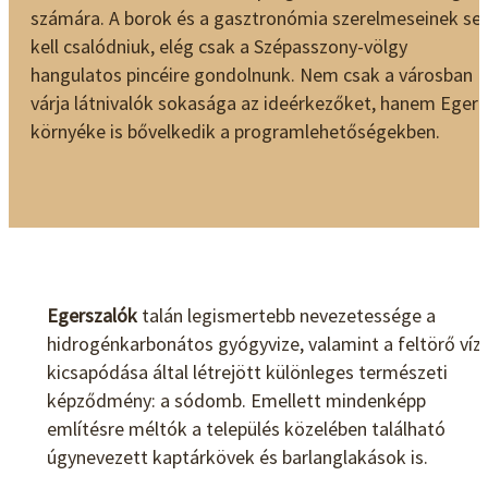
számára. A borok és a gasztronómia szerelmeseinek s
kell csalódniuk, elég csak a Szépasszony-völgy
hangulatos pincéire gondolnunk. Nem csak a városban
várja látnivalók sokasága az ideérkezőket, hanem Eger
környéke is bővelkedik a programlehetőségekben.
Egerszalók
talán legismertebb nevezetessége a
hidrogénkarbonátos gyógyvize, valamint a feltörő víz
kicsapódása által létrejött különleges természeti
képződmény: a sódomb. Emellett mindenképp
említésre méltók a település közelében található
úgynevezett kaptárkövek és barlanglakások is.