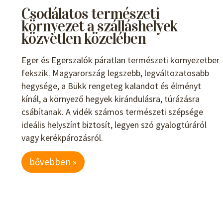
Csodálatos természeti
környezet a szálláshelyek
közvetlen közelében
Eger és Egerszalók páratlan természeti környezetben
fekszik. Magyarország legszebb, legváltozatosabb
hegysége, a Bükk rengeteg kalandot és élményt
kínál, a környező hegyek kirándulásra, túrázásra
csábítanak. A vidék számos természeti szépsége
ideális helyszínt biztosít, legyen szó gyalogtúráról
vagy kerékpározásról.
bővebben »